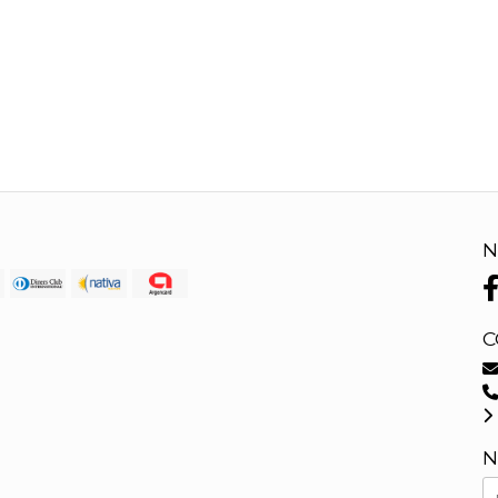
N
C
N