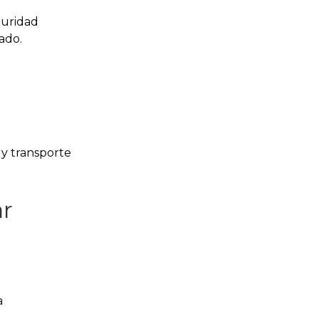
guridad
ado.
 y transporte
ar
a