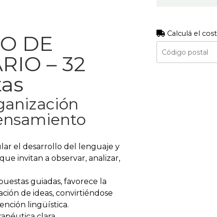
Calculá el cos
GO DE
IO – 32
tas
ganización
Pensamiento
lar el desarrollo del lenguaje y
ue invitan a observar, analizar,
puestas guiadas, favorece la
ación de ideas, convirtiéndose
ención lingüística.
apéutica clara.