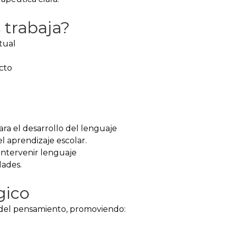
 trabaja?
tual
ecto
ra el desarrollo del lenguaje
el aprendizaje escolar.
 intervenir lenguaje
dades.
gico
y del pensamiento, promoviendo: