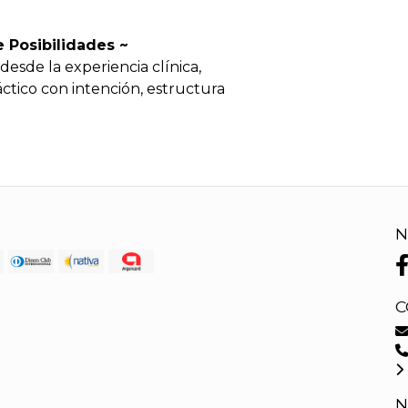
Posibilidades ~
sde la experiencia clínica,
ctico con intención, estructura
N
C
N