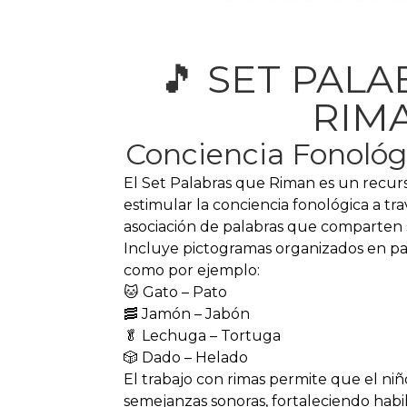
🎵 SET PAL
RIM
Conciencia Fonológi
El Set Palabras que Riman es un recurs
estimular la conciencia fonológica a tr
asociación de palabras que comparten s
Incluye pictogramas organizados en pa
como por ejemplo:
🐱 Gato – Pato
🥓 Jamón – Jabón
🥬 Lechuga – Tortuga
🎲 Dado – Helado
El trabajo con rimas permite que el n
semejanzas sonoras, fortaleciendo hab